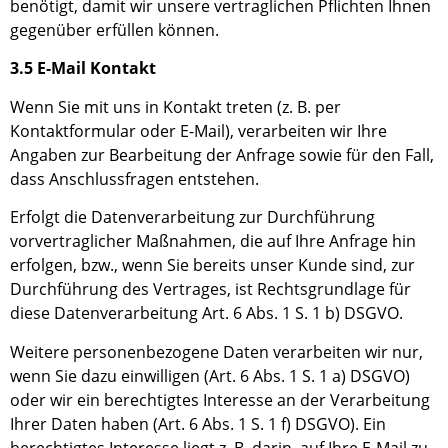
benötigt, damit wir unsere vertraglichen Pflichten Ihnen
gegenüber erfüllen können.
3.5 E-Mail Kontakt
Wenn Sie mit uns in Kontakt treten (z. B. per
Kontaktformular oder E-Mail),
verarbeiten
wir Ihre
Angaben zur Bearbeitung der Anfrage sowie für den Fall,
dass Anschlussfragen entstehen.
Erfolgt die Datenverarbeitung zur
Durchführung
vorvertraglicher Maßnahmen, die auf Ihre Anfrage hin
erfolgen, bzw., wenn Sie bereits unser Kunde sind,
zur
Durchführung des Vertrages,
ist
Rechtsgrundlage für
diese Datenverarbeitung Art. 6 Abs. 1
S
.
1
b) DSGVO.
Weitere personenbezogene Daten
verarbeiten
wir nur,
wenn Sie dazu einwilligen
(
Art. 6 Abs. 1
S
.
1
a
) DSGVO
)
oder
wir ein berechtigtes Interesse an der Verarbeitung
Ihrer Daten haben (
Art. 6 Abs. 1
S
.
1
f
) DSGVO
)
.
Ein
berechtigtes Interesse liegt z. B. darin, auf Ihre E-Mail zu