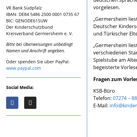
vorgelesen.
VR Bank Südpfalz
IBAN: DE84 5486 2500 0001 0735 67
„Germersheim liest 
BIC: GENODE61SUW
Deutscher Kinders
Der Kinderschutzbund
und Türkischer Elt
Kreisverband Germersheim e. V.
Bitte bei Überweisungen unbedingt
„Germersheim liest
Namen und Anschrift angeben.
verschiedenen Stan
Spielstube am Alte
Oder spenden Sie über PayPal:
begeisterte Vorlese
www.paypal.com
Fragen zum Vorle
Social Media:
KSB-Büro
Telefon:
07274 – 8
E-Mail:
info@kinde