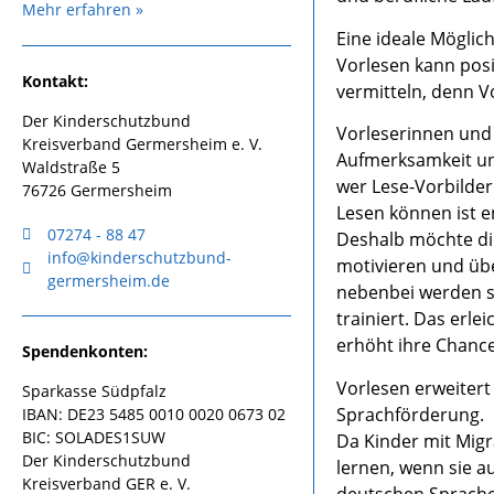
Mehr erfahren »
Eine ideale Möglich
Vorlesen kann pos
Kontakt:
vermitteln, denn 
Der Kinderschutzbund
Vorleserinnen und
Kreisverband Germersheim e. V.
Aufmerksamkeit un
Waldstraße 5
wer Lese-Vorbilder 
76726 Germersheim
Lesen können ist e
07274 - 88 47
Deshalb möchte die
info@kinderschutzbund-
motivieren und üb
germersheim.de
nebenbei werden s
trainiert. Das erle
erhöht ihre Chance
Spendenkonten:
Vorlesen erweitert
Sparkasse Südpfalz
Sprachförderung.
IBAN: DE23 5485 0010 0020 0673 02
BIC: SOLADES1SUW
Da Kinder mit Mig
Der Kinderschutzbund
lernen, wenn sie a
Kreisverband GER e. V.
deutschen Sprache