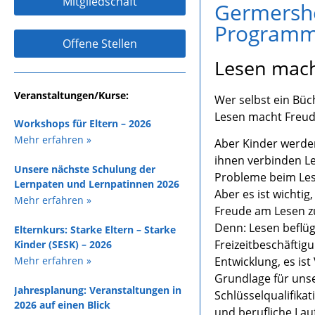
Mitgliedschaft
Germershei
Programm
Offene Stellen
Lesen mach
Veranstaltungen/Kurse:
Wer selbst ein Büch
Lesen macht Freud
Workshops für Eltern – 2026
Mehr erfahren »
Aber Kinder werden
ihnen verbinden L
Unsere nächste Schulung der
Probleme beim Les
Lernpaten und Lernpatinnen 2026
Aber es ist wichtig
Mehr erfahren »
Freude am Lesen z
Denn: Lesen beflüg
Elternkurs: Starke Eltern – Starke
Freizeitbeschäftigu
Kinder (SESK) – 2026
Mehr erfahren »
Entwicklung, es is
Grundlage für unse
Jahresplanung: Veranstaltungen in
Schlüsselqualifikat
2026 auf einen Blick
und berufliche La